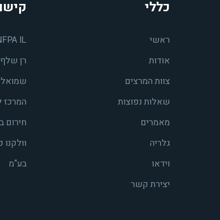
כללי
קישו
ראשי
NFPA IL
אודות
רן שלף 
צוות המרצים
שמואל ש
שאלות נפוצות
המרכז ל
מאמרים
חירום ב
גלריה
וולקנו 
וידאו
בע"מ
יצירת קשר