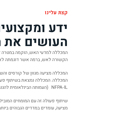
קצת עלינו
ידע ומקצועיו
העושים את 
המכללה למדעי האש, הוקמה במטרה ללמ
הקשורה לאש, ברמה אשר דוגמתה לא 
המכללה מציעה מגוון של קורסים והש
NFPA-IL (העמותה הבינלאומית להגנה מאש השלוחה הישראלית), אגודת חוקרי הדליקות בישראל, I.A.A.I (ארגון חוקרי הדליקות העולמי) ועוד.
שיתוף פעולה זה עם המומחים המובילי
מציעה, עומדים במדדים הגבוהים ביותר