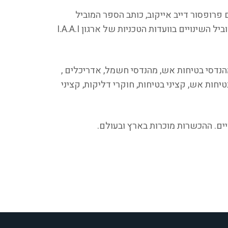
רופסור דייב אייקוב, כותב הספר המוביל
בתחום, Kirk's Fire Investigation, מר מייק שלטמן נשיא לשעבר של ה- I.A.A.I ושל מר רנדי ווטסון­-מוביל השינויים בוועדות הטכניות של ארגון I.A.A.I
נדסי בטיחות אש, מהנדסי חשמל, אדריכלים ,
טיחות אש, קציני בטיחות, חוקרי דליקות, קציני
יים. ההכשרות מוכרות בארץ ובעולם.