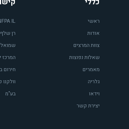
כללי
קישו
ראשי
NFPA IL
אודות
רן שלף 
צוות המרצים
שמואל ש
שאלות נפוצות
המרכז ל
מאמרים
חירום ב
גלריה
וולקנו 
וידאו
בע"מ
יצירת קשר