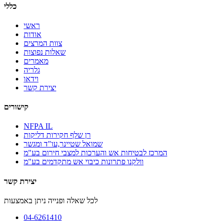
כללי
ראשי
אודות
צוות המרצים
שאלות נפוצות
מאמרים
גלריה
וידאו
יצירת קשר
קישורים
NFPA IL
רן שלף חקירות דליקות
שמואל שטיינר,עו"ד ומגשר
המרכז לבטיחות אש והערכות למצבי חירום בע"מ
וולקנו פתרונות כיבוי אש מתקדמים בע"מ
יצירת קשר
לכל שאלה ופנייה ניתן באמצעות
04-6261410