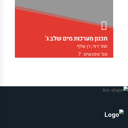
תכנון מערכות מים שלב ג'
תמר דוד, רן שלף
מס' מפגשים : 7