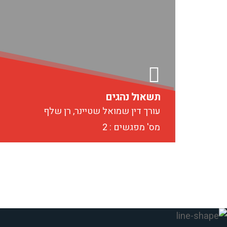
תשאול נהגים
עורך דין שמואל שטיינר, רן שלף
מס' מפגשים : 2