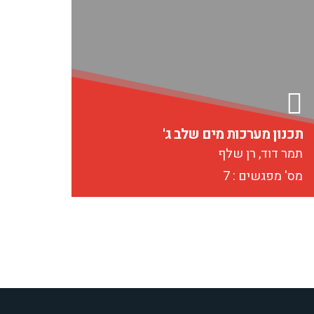
תכנון מערכות מים שלב ג'
תמר דוד, רן שלף
מס' מפגשים : 7