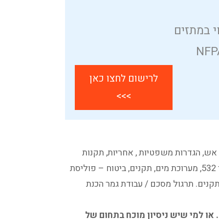
י במתזים
לרישום לחצו כאן
>>>
ש, הגדרות משפטיות , אחריות, תקנות
הבנייה פרק ג' ופרק ד', תכנית בטיחות אש – מכ"ר 532, מערוכת מים, תקנים, ביטוח – פוליסת
קנים. תרגול מסכם / עבודת גמר הכנת
או למי שיש ניסיון מוכח בתחום של