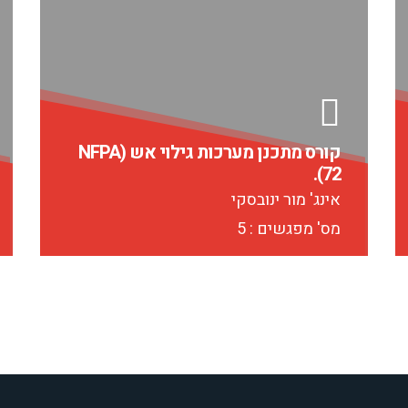
קורס מתכנן מערכות גילוי אש (NFPA
72).
אינג' מור ינובסקי
מס' מפגשים : 5