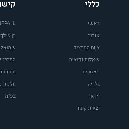
כללי
קישו
ראשי
NFPA IL
אודות
רן שלף 
צוות המרצים
שמואל ש
שאלות נפוצות
המרכז ל
מאמרים
חירום ב
גלריה
וולקנו 
וידאו
בע"מ
יצירת קשר